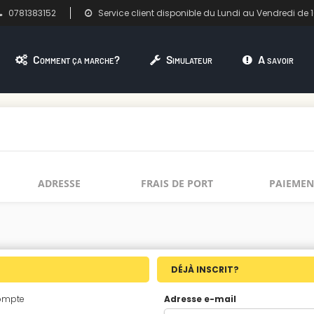
0781383152
Service client disponible du Lundi au Vendredi de 
Comment ça marche?
Simulateur
A savoir
ADRESSE
FRAIS DE PORT
PAIEMEN
DÉJÀ INSCRIT?
compte
Adresse e-mail