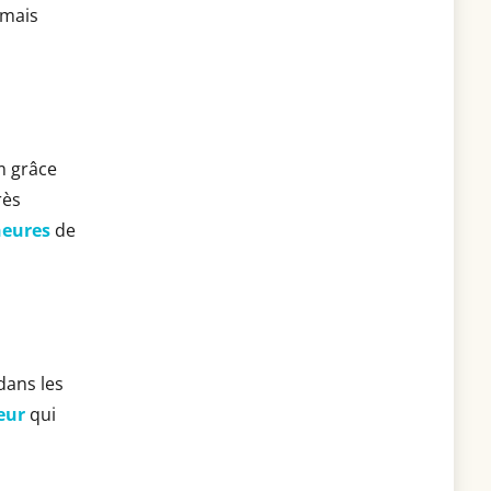
rmais
m grâce
rès
heures
de
dans les
eur
qui