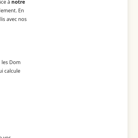
âce à
notre
dement. En
lis avec nos
s les Dom
i calcule
e vos