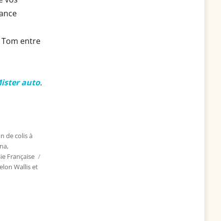
rance
m Tom entre
ister auto
.
n de colis à
una
,
ie Française
Étiquettes
lon Wallis et