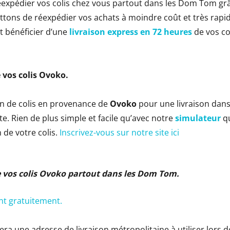
éexpédier vos colis chez vous partout dans les Dom Tom gr
ons de réexpédier vos achats à moindre coût et très rapi
et bénéficier d’une
livraison express en 72 heures
de vos co
 vos colis
Ovoko
.
on de colis en provenance de
Ovoko
pour une livraison dan
ite. Rien de plus simple et facile qu’avec notre
simulateur
qu
n de votre colis.
Inscrivez-vous sur notre site ici
ie vos colis Ovoko partout dans les Dom Tom
.
ent gratuitement.
era une adresse de livraison métropolitaine à utiliser lors d