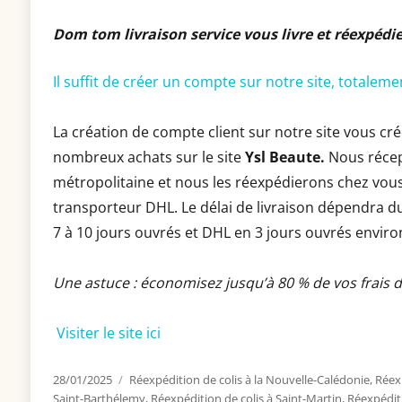
Dom tom livraison service vous livre et réexpédi
Il suffit de créer un compte sur notre site, totalem
La création de compte client sur notre site vous cré
nombreux achats sur le site
Ysl Beaute.
Nous récep
métropolitaine et nous les réexpédierons chez vous.
transporteur DHL. Le délai de livraison dépendra du
7 à 10 jours ouvrés et DHL en 3 jours ouvrés enviro
Une astuce : économisez jusqu’à 80 % de vos frais 
Visiter le site ici
Publié
28/01/2025
Catégories
Réexpédition de colis à la Nouvelle-Calédonie
,
Réexp
le
Saint-Barthélemy
,
Réexpédition de colis à Saint-Martin
,
Réexpéditi