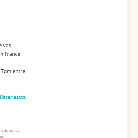
e vos
en France
m Tom entre
ister auto
.
n de colis à
una
,