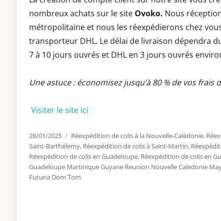
nombreux achats sur le site
Ovoko.
Nous réception
métropolitaine et nous les réexpédierons chez vous.
transporteur DHL. Le délai de livraison dépendra du
7 à 10 jours ouvrés et DHL en 3 jours ouvrés enviro
Une astuce : économisez jusqu’à 80 % de vos frais 
Visiter le site ici
Publié
28/01/2025
Catégories
Réexpédition de colis à la Nouvelle-Calédonie
,
Réexp
le
Saint-Barthélemy
,
Réexpédition de colis à Saint-Martin
,
Réexpéditi
Réexpédition de colis en Guadeloupe
,
Réexpédition de colis en G
Guadeloupe Martinique Guyane Reunion Nouvelle Caledonie Mayotte
Futuna Dom Tom