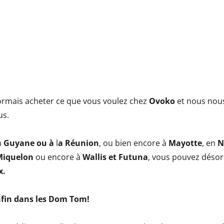
rmais acheter ce que vous voulez chez
Ovoko
et nous nou
us.
n
Guyane ou à
l
a Réunion
, ou bien encore à
Mayotte
, en
N
Miquelon
ou encore à
Wallis et Futuna
, vous pouvez déso
x.
enfin dans les Dom Tom!