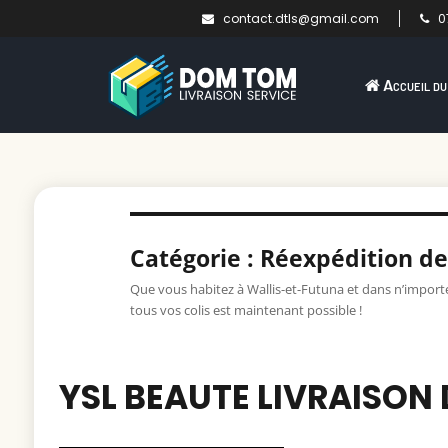
contact.dtls@gmail.com
07
Accueil du
Catégorie : Réexpédition d
Que vous habitez à Wallis-et-Futuna et dans n’import
tous vos colis est maintenant possible !
YSL BEAUTE LIVRAISON