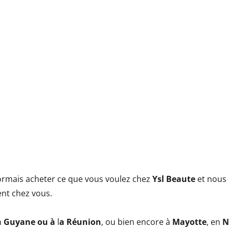
rmais acheter ce que vous voulez chez
Ysl Beaute
et nous
ent chez vous.
n
Guyane ou à
l
a Réunion
, ou bien encore à
Mayotte
, en
N