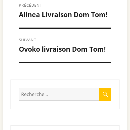
Navigation
PRÉCÉDENT
de
Alinea Livraison Dom Tom!
Article
précédent :
l’article
SUIVANT
Ovoko livraison Dom Tom!
Article
suivant :
RECHE
Recherche
pour
: