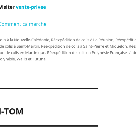
Visiter
vente-privee
Comment ça marche
olis à la Nouvelle-Calédonie
,
Réexpédition de colis à La Réunion
,
Réexpéditio
e colis à Saint-Martin
,
Réexpédition de colis à Saint-Pierre et Miquelon
,
Rée
on de colis en Martinique
,
Réexpédition de colis en Polynésie Française
É
d
olynésie
,
Wallis et Futuna
M-TOM