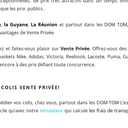
eptionnelles, de prix très attractifs dans un temps limi
que les prix publics.
e
,
la Guyane
,
La Réunion
et partout dans les DOM TOM, 
 avantages de Vente Privée.
z et faites-vous plaisir sur
Vente Privée
. Offrez-vous des 
 baskets Nike, Adidas, Victoria, Reebook,
Lacoste
, Puma, G
 encore à des prix défiant toute concurrence.
COLIS VENTE PRIVÉE!
xpédier vos colis, chez vous, partout dans les DOM-TOM L’e
acile qu’avec notre
simulateur
qui calcule
les frais de trans