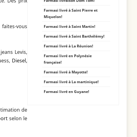
té. Des prix
Farmasi livraison Dom Tom!
Farmasi livré à Saint Pierre et
Miquelon!
faites-vous
Farmasi livré à Saint Martin!
Farmasi livré à Saint Barthélémy!
Farmasi livré à La Réunion!
jeans Levis,
Farmasi livré en Polynésie
uess,
Diesel
,
française!
Farmasi livré à Mayotte!
Farmasi livré à La martinique!
Farmasi livré en Guyane!
stimation de
port
selon le