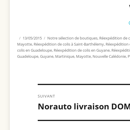
Publié
13/05/2015
Catégories
Notre sélection de boutiques
,
Réexpédition de c
Mayotte
le
,
Réexpédition de colis à Saint-Barthélemy
,
Réexpédition d
colis en Guadeloupe
,
Réexpédition de colis en Guyane
,
Réexpéditi
Guadeloupe
,
Guyane
,
Martinique
,
Mayotte
,
Nouvelle Calédonie
,
P
Navigation
SUIVANT
de
Norauto livraison DO
Article
suivant :
l’article