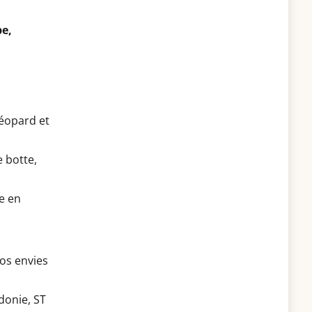
e,
 léopard et
 botte,
e en
os envies
donie, ST