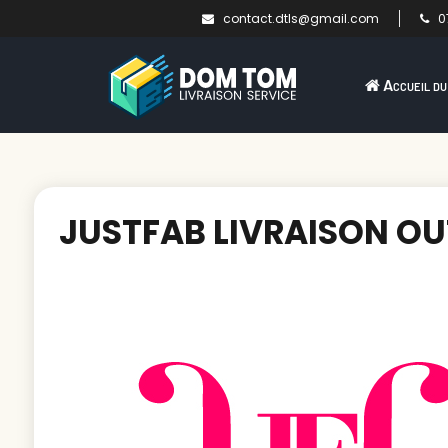
contact.dtls@gmail.com
07
Accueil du
JUSTFAB LIVRAISON O