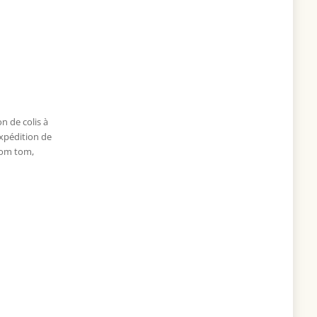
n de colis à
xpédition de
tiquettes
om tom
,