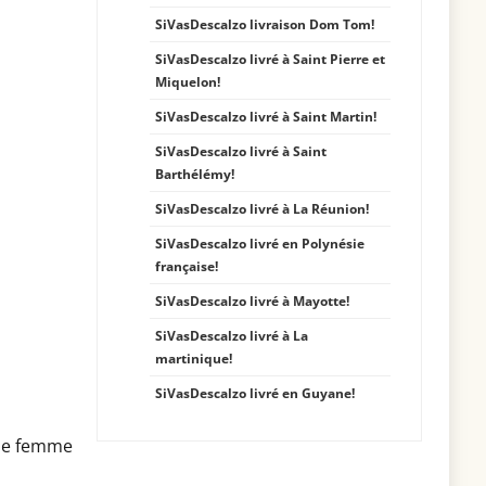
SiVasDescalzo livraison Dom Tom!
SiVasDescalzo livré à Saint Pierre et
Miquelon!
SiVasDescalzo livré à Saint Martin!
SiVasDescalzo livré à Saint
Barthélémy!
SiVasDescalzo livré à La Réunion!
SiVasDescalzo livré en Polynésie
française!
SiVasDescalzo livré à Mayotte!
SiVasDescalzo livré à La
martinique!
SiVasDescalzo livré en Guyane!
 de femme