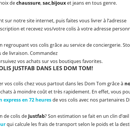
choix de
chaussure
,
sac
,
bijoux
et jeans en tous genre.
t sur notre site internet, puis faites vous livrer à l’adresse
scription et recevez vos/votre colis à votre adresse personn
 regroupant vos colis grâce au service de conciergerie. St
is de livraison. Commandez
rsuivez vos achats sur vos boutiques favorites.
OLIS JUSTFAB DANS LES DOM TOM!
dier vos colis chez vous partout dans les Dom Tom grâce à
no
ats à moindre coût et très rapidement. En effet, vous pou
on express en 72 heures
de vos colis avec nos partenaires D
n de colis de
Justfab
? Son estimation se fait en un clin d’œil 
eur
qui calcule les frais de transport selon le poids et la des