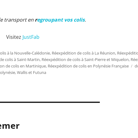
de transport en
r
egroupant vos colis
.
Visitez
JustFab
olis à la Nouvelle-Calédonie
,
Réexpédition de colis à La Réunion
,
Réexpéditio
e colis à Saint-Martin
,
Réexpédition de colis à Saint-Pierre et Miquelon
,
Rée
on de colis en Martinique
,
Réexpédition de colis en Polynésie Française
É
d
olynésie
,
Wallis et Futuna
remer