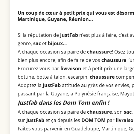
Un coup de cœur à petit prix qui vous est désorma
Martinique, Guyane, Réunion…
Si la réputation de
JustFab
n’est plus à faire, c’est
genre,
sac
et
bijoux..
.
A chaque occasion sa paire de
chaussure
!
Osez tous
bien plus encore, afin de faire de vos
chaussure
l’u
Procurez vous par
livraison
et à petit prix une la
bottine, botte à talon, escarpin,
chaussure
compens
Adoptez la
JustFab
attitude au grès de vos envies, 
passant par la Guyane,la Polynésie française, Mayo
Justfab dans les Dom Tom enfin !
A chaque occasion sa paire de
chaussure
, son
sac
,
sur
JustFab
et ça depuis les
DOM TOM
par
livrais
Faites vous parvenir en Guadeloupe, Martinique, Gu