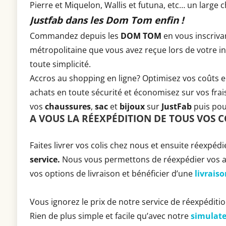
Pierre et Miquelon, Wallis et futuna, etc… un large 
Justfab dans les Dom Tom enfin !
Commandez depuis les
DOM TOM
en vous inscrivan
métropolitaine que vous avez reçue lors de votre in
toute simplicité.
Accros au shopping en ligne? Optimisez vos coûts en
achats en toute sécurité et économisez sur vos fra
vos
chaussures
,
sac
et
bijoux
sur
JustFab
puis pou
A VOUS LA RÉEXPÉDITION DE TOUS VOS C
Faites livrer vos colis chez nous et ensuite réexpé
service.
Nous vous permettons de réexpédier vos ach
vos options de livraison et bénéficier d’une
livrais
Vous ignorez le prix de notre service de réexpéditio
Rien de plus simple et facile qu’avec notre
simulat