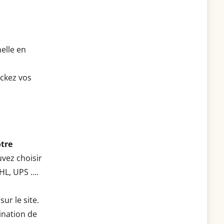
elle en
ockez vos
tre
vez choisir
HL, UPS ….
sur le site.
tination de