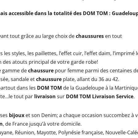
is accessible dans la totalité des
DOM TOM :
Guadeloup
 avant tout grâce au large choix de
chaussures
en tout
 les styles, les paillettes, l’effet cuir, l’effet daim, l’imprimé
n des atouts principal de votre garde robe!
rge gamme de
chaussure
pour femme parmi des centaines de
ée, sandale et
chaussure
plate, allant du 36 au 42.
partout dans les
DOM TOM
de la Guadeloupe à la Martiniqu
tte…le tout par
livraison
sur
DOM TOM Livraison
Service
.
 ses
bijoux
et son Denim; a chaque occasion succombez à v
on
, de France jusqu’à votre domicile.
yane, Réunion, Mayotte, Polynésie française, Nouvelle-Calé