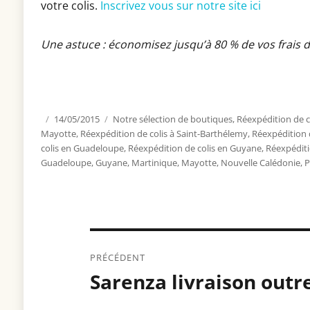
votre colis.
Inscrivez vous sur notre site ici
Une astuce : économisez jusqu’à 80 % de vos frais 
Publié
14/05/2015
Catégories
Notre sélection de boutiques
,
Réexpédition de c
Mayotte
le
,
Réexpédition de colis à Saint-Barthélemy
,
Réexpédition d
colis en Guadeloupe
,
Réexpédition de colis en Guyane
,
Réexpéditi
Guadeloupe
,
Guyane
,
Martinique
,
Mayotte
,
Nouvelle Calédonie
,
P
Navigation
PRÉCÉDENT
de
Sarenza livraison out
Article
précédent :
l’article