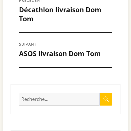
PRÉCÉDENT
de
Décathlon livraison Dom
Article
Tom
précédent :
l’article
SUIVANT
ASOS livraison Dom Tom
Article
suivant :
RECHE
Recherche
pour
: