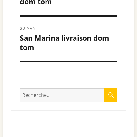
dom tom
précédent :
l’article
SUIVANT
San Marina livraison dom
Article
tom
suivant :
RECHE
Recherche
pour
: