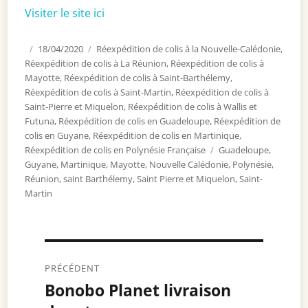
Visiter le site ici
Publié
18/04/2020
Catégories
Réexpédition de colis à la Nouvelle-Calédonie
,
Réexpédition de colis à La Réunion
le
,
Réexpédition de colis à
Mayotte
,
Réexpédition de colis à Saint-Barthélemy
,
Réexpédition de colis à Saint-Martin
,
Réexpédition de colis à
Saint-Pierre et Miquelon
,
Réexpédition de colis à Wallis et
Futuna
,
Réexpédition de colis en Guadeloupe
,
Réexpédition de
colis en Guyane
,
Réexpédition de colis en Martinique
,
Réexpédition de colis en Polynésie Française
Étiquettes
Guadeloupe
,
Guyane
,
Martinique
,
Mayotte
,
Nouvelle Calédonie
,
Polynésie
,
Réunion
,
saint Barthélemy
,
Saint Pierre et Miquelon
,
Saint-
Martin
Navigation
PRÉCÉDENT
de
Bonobo Planet livraison
Article