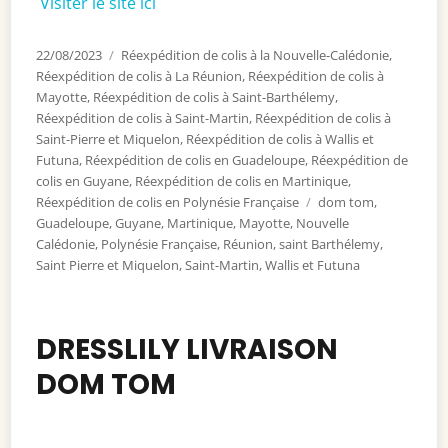
Visiter le site ici
Publié
22/08/2023
Catégories
Réexpédition de colis à la Nouvelle-Calédonie
,
le
Réexpédition de colis à La Réunion
,
Réexpédition de colis à
Mayotte
,
Réexpédition de colis à Saint-Barthélemy
,
Réexpédition de colis à Saint-Martin
,
Réexpédition de colis à
Saint-Pierre et Miquelon
,
Réexpédition de colis à Wallis et
Futuna
,
Réexpédition de colis en Guadeloupe
,
Réexpédition de
colis en Guyane
,
Réexpédition de colis en Martinique
,
Réexpédition de colis en Polynésie Française
Étiquettes
dom tom
,
Guadeloupe
,
Guyane
,
Martinique
,
Mayotte
,
Nouvelle
Calédonie
,
Polynésie Française
,
Réunion
,
saint Barthélemy
,
Saint Pierre et Miquelon
,
Saint-Martin
,
Wallis et Futuna
DRESSLILY LIVRAISON
DOM TOM