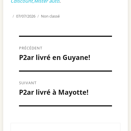
Cdiscount,Mister auto
.
Publié
07/07/2026
Catégories
Non classé
le
Navigation
PRÉCÉDENT
de
P2ar livré en Guyane!
Article
précédent :
l’article
SUIVANT
P2ar livré à Mayotte!
Article
suivant :