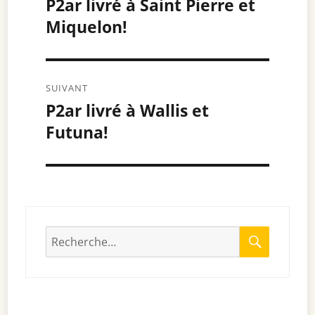
P2ar livré à Saint Pierre et
Article
Miquelon!
précédent :
l’article
SUIVANT
P2ar livré à Wallis et
Article
Futuna!
suivant :
RECHE
Recherche
pour
: